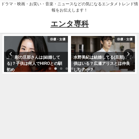
ドラマ・映画・お笑い・音楽・ニュースなどの気になるエンタメトレンド情
報をお伝えします！
エンタ専科
俳優・女優
俳優・女優
上戸彩の旦那さんは(結婚して
水野美紀は結婚してる(旦那)？子
る)？子供は何人でHIROとの馴
供はいる？広瀬アリスとは仲良
初め
しなのか？