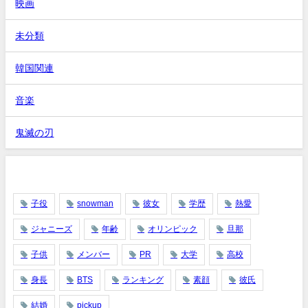
映画
未分類
韓国関連
音楽
鬼滅の刃
タグ
子役
snowman
彼女
学歴
熱愛
ジャニーズ
年齢
オリンピック
旦那
子供
メンバー
PR
大学
高校
身長
BTS
ランキング
素顔
彼氏
結婚
pickup